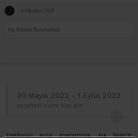
9 Ağustos 2026
Hiç Etkinlik Bulunamadı
30 Mayıs 2022 - 1 Eylül 2022
pazartesi-cuma tüm gün
...
Enstitünün açılış programında, Ara Güler’in