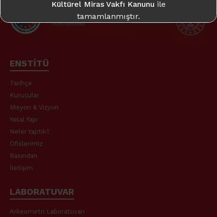
Kültürel Miras Vakfı Kanunu
ile
tamamlanmıştır.
Daha fazla bilgi için:
takme.org
ENSTİTÜ
Tarihçe
Kurucular
Misyon & Vizyon
Yasal Yapı
Neler Yaptık?
Ofislerimiz
Basından
İletişim
LABORATUVAR
Arkeometri Laboratuvarı