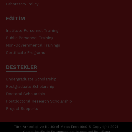
Laboratory Policy
EĞİTİM
Institute Personnel Training
Public Personnel Training
Non-Governmental Trainings
Certificate Programs
DESTEKLER
Undergraduate Scholarship
Postgraduate Scholarship
Doctoral Scholarship
Postdoctoral Research Scholarship
Project Supports
Türk Arkeoloji ve Kültürel Miras Enstitüsü ©️ Copyright 2021
Kişisel Verilerin Korunması ve İşlenmesi Politikası