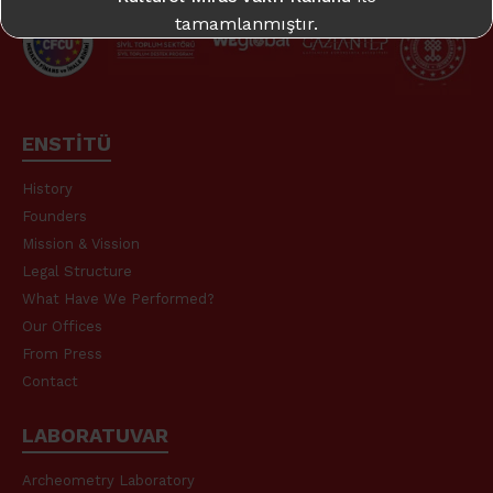
tamamlanmıştır.
Daha fazla bilgi için:
takme.org
ENSTİTÜ
History
Founders
Mission & Vission
Legal Structure
What Have We Performed?
Our Offices
From Press
Contact
LABORATUVAR
Archeometry Laboratory