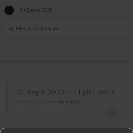
9 Ağustos 2026
Hiç Etkinlik Bulunamadı
12 Mayıs 2022 - 1 Eylül 2022
pazartesi-cuma tüm gün
...
Enstitünün açılış programında, Ara Güler’in