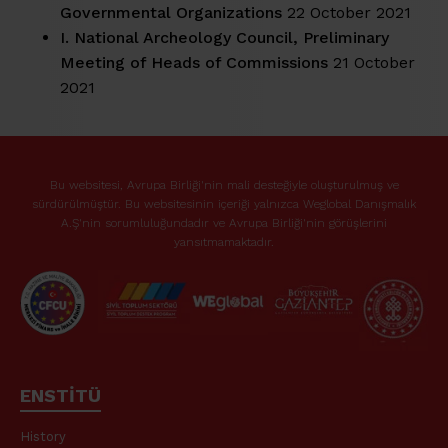
Governmental Organizations
22 October 2021
I. National Archeology Council, Preliminary
Meeting of Heads of Commissions
21 October
2021
Bu websitesi, Avrupa Birliği'nin mali desteğiyle oluşturulmuş ve
sürdürülmüştür. Bu websitesinin içeriği yalnızca Weglobal Danışmalık
A.Ş'nin sorumluluğundadır ve Avrupa Birliği'nin görüşlerini
yansıtmamaktadır.
ENSTİTÜ
History