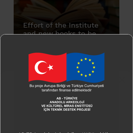
Effort of the Institute
and new books to be
published
1 January 2021
AB-TR Anadolu Arkeoloji ve Kültürel Miras
Enstitüsü Projesinin tüm bileşenleri
tamamlanmış olup,
Türk Arkeoloji ve
Kültürel Miras Enstitüsü
kuruluş
çalışmaları,
7439 sayılı Türk Arkeoloji ve
Kültürel Miras Vakfı Kanunu
ile