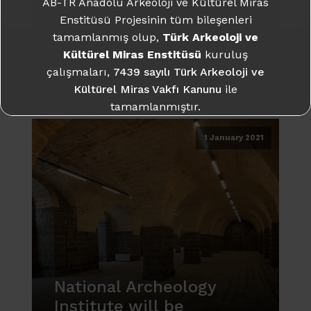
AB-TR Anadolu Arkeoloji ve Kültürel Miras
tamamlanmıştır.
Enstitüsü Projesinin tüm bileşenleri
I.National Archeology
tamamlanmış olup,
Türk Arkeoloji ve
Daha fazla bilgi için:
takme.org
Council Meets
Kültürel Miras Enstitüsü
kuruluş
çalışmaları,
7439 sayılı Türk Arkeoloji ve
Kültürel Miras Vakfı Kanunu
ile
tamamlanmıştır.
Daha fazla bilgi için:
takme.org
1 January 2021
National Archeology
Institute will be