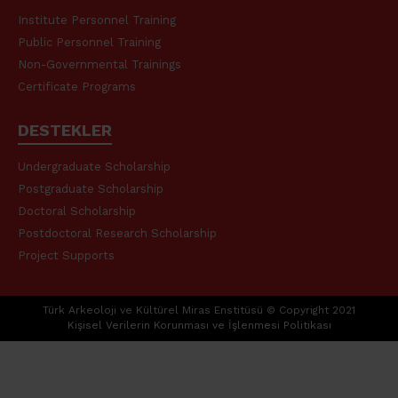
Institute Personnel Training
Public Personnel Training
Non-Governmental Trainings
Certificate Programs
DESTEKLER
Undergraduate Scholarship
Postgraduate Scholarship
Doctoral Scholarship
Postdoctoral Research Scholarship
Project Supports
Türk Arkeoloji ve Kültürel Miras Enstitüsü ©️ Copyright 2021
Kişisel Verilerin Korunması ve İşlenmesi Politikası