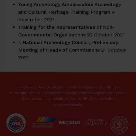
Young Archeology Ambassadors Archeology
and Cultural Heritage Training Program
4
November 2021
Training for the Representatives of Non-
Governmental Organizations
22 October 2021
I. National Archeology Council, Preliminary
Meeting of Heads of Commissions
21 October
2021
Bu websitesi, Avrupa Birliği'nin mali desteğiyle oluşturulmuş ve
sürdürülmüştür. Bu websitesinin içeriği yalnızca Weglobal Danışmalık
A.Ş'nin sorumluluğundadır ve Avrupa Birliği'nin görüşlerini
yansıtmamaktadır.