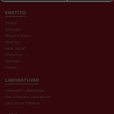
Daha fazla bilgi için:
takme.org
ENSTİTÜ
Tarihçe
Kurucular
Misyon & Vizyon
Yasal Yapı
Neler Yaptık?
Ofislerimiz
Basından
İletişim
LABORATUVAR
Arkeometri Laboratuvarı
Alan Arkeolojisi Laboratuvarı
Laboratuvar Politikası