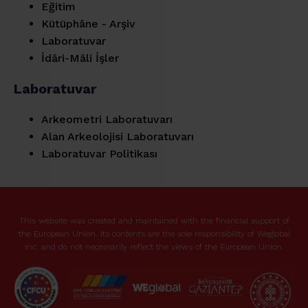
Eğitim
Kütüphâne - Arşiv
Laboratuvar
İdâri-Mâli İşler
Laboratuvar
Arkeometri Laboratuvarı
Alan Arkeolojisi Laboratuvarı
Laboratuvar Politikası
This website was created and maintained with the financial support of
the European Union. Its contents are the sole responsibility of Weglobal
inc. and do not necessarily reflect the views of the European Union.