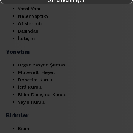
tamamlanmıştır.
Misyon & Vizyon
Yasal Yapı
Daha fazla bilgi için:
takme.org
Neler Yaptık?
Ofislerimiz
Basından
İletişim
Yönetim
Organizasyon Şeması
Mütevelli Heyeti
Denetim Kurulu
İcrâ Kurulu
Bilim Danışma Kurulu
Yayın Kurulu
Birimler
Bilim