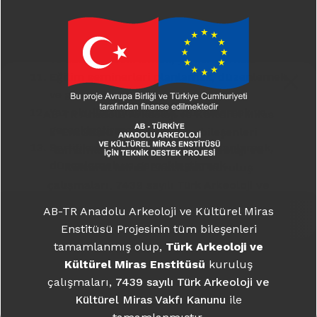
sayıları ve adayları belirlemek,
yönlendirmek.
Yıllık staj programlarını hazırlamak, sayıları
ve adayları belirlemek, yönlendirmek.
Eğitim seminerleri planlamak, düzenlemek
ve gerçekleştirmek.
Yaz okulları planlamak, düzenlemek ve
AB-TR Anadolu Arkeoloji ve Kültürel Miras
gerçekleştirmek.
Enstitüsü Projesinin tüm bileşenleri
Sertifikalı eğitim programları planlamak,
tamamlanmış olup,
Türk Arkeoloji ve
düzenlemek ve gerçekleştirmek.
Kültürel Miras Enstitüsü
kuruluş
çalışmaları,
7439 sayılı Türk Arkeoloji ve
Kültürel Miras Vakfı Kanunu
ile
AB-TR Anadolu Arkeoloji ve Kültürel Miras
tamamlanmıştır.
Enstitüsü Projesinin tüm bileşenleri
tamamlanmış olup,
Türk Arkeoloji ve
Daha fazla bilgi için:
takme.org
Enstitü
Kültürel Miras Enstitüsü
kuruluş
çalışmaları,
7439 sayılı Türk Arkeoloji ve
Tarihçe
Kültürel Miras Vakfı Kanunu
ile
Kurucular