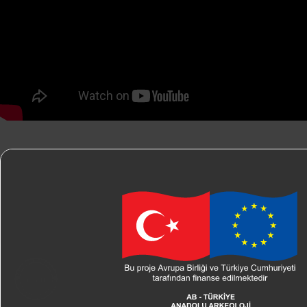
Bu websitesi, Avrupa Birliği'nin mali desteğiyle oluşturulmuş ve
sürdürülmüştür. Bu websitesinin içeriği yalnızca Weglobal Danışmalık
A.Ş'nin sorumluluğundadır ve Avrupa Birliği'nin görüşlerini
yansıtmamaktadır.
AB-TR Anadolu Arkeoloji ve Kültürel Miras Enstitü
tüm bileşenleri tamamlanmış olup,
Türk Arkeoloj