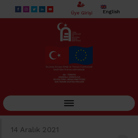
modal-check
modal-check
English
Üye Girişi
14 Aralık 2021