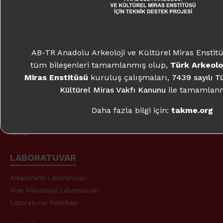
Miras Enstitüsü
kuruluş çalışmaları,
7439 sayılı T
Kültürel Miras Vakfı Kanunu
ile tamamlanm
ENSTİTÜ
Daha fazla bilgi için:
takme.org
Tarihçe
AB-TR Anadolu Arkeoloji ve Kültürel Miras Enstitü
Kurucular
tüm bileşenleri tamamlanmış olup,
Türk Arkeoloj
Misyon & Vizyon
Miras Enstitüsü
kuruluş çalışmaları,
7439 sayılı T
Yasal Yapı
Kültürel Miras Vakfı Kanunu
ile tamamlanm
Neler Yaptık?
Ofislerimiz
Daha fazla bilgi için:
takme.org
Basından
İletişim
LABORATUVAR
Arkeometri Laboratuvarı
Alan Arkeolojisi Laboratuvarı
Laboratuvar Politikası