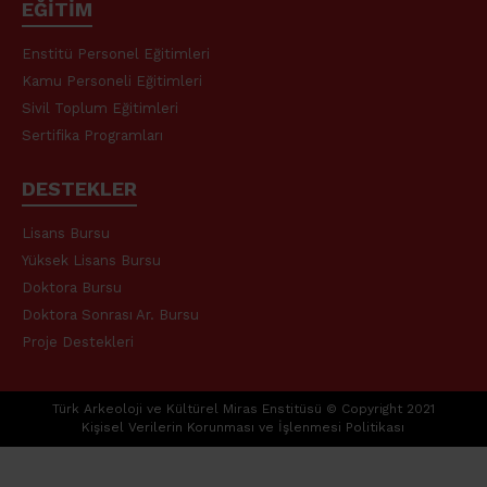
EĞİTİM
Enstitü Personel Eğitimleri
Kamu Personeli Eğitimleri
Sivil Toplum Eğitimleri
Sertifika Programları
DESTEKLER
Lisans Bursu
Yüksek Lisans Bursu
Doktora Bursu
Doktora Sonrası Ar. Bursu
Proje Destekleri
Türk Arkeoloji ve Kültürel Miras Enstitüsü ©️ Copyright 2021
Kişisel Verilerin Korunması ve İşlenmesi Politikası