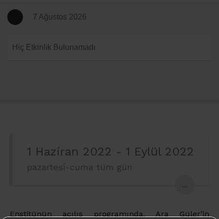
7 Ağustos 2026
Hiç Etkinlik Bulunamadı
1 Haziran 2022 - 1 Eylül 2022
pazartesi-cuma tüm gün
...
Enstitünün açılış programında, Ara Güler’in