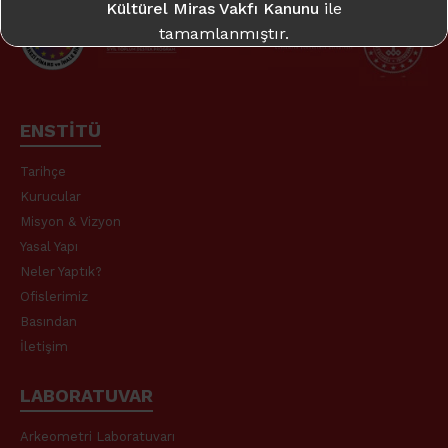
Kültürel Miras Vakfı Kanunu
ile
tamamlanmıştır.
Daha fazla bilgi için:
takme.org
ENSTİTÜ
Tarihçe
Kurucular
Misyon & Vizyon
Yasal Yapı
Neler Yaptık?
Ofislerimiz
Basından
İletişim
LABORATUVAR
Arkeometri Laboratuvarı