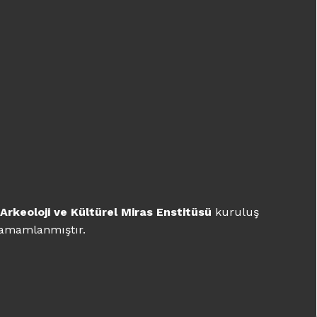
Kültür ve Turizm Bakanı Sayın
Mehmet Nuri Ersoy'un
Konuşması - II
9 Ocak 2022
Kültür ve Turizm Bakanı Sayın
Mehmet Nuri Ersoy'un
Konuşması - I
9 Ocak 2022
Kültür ve Turizm Bakan
bileşenleri
Yardımcısı Sayın Nadir
kuruluş
Alpaslan'ın Konuşması - I
9
nunu
ile
Ocak 2022
"Tarih Size Bakıyor, Ara Güler
Fotoğraflarında Arkeoloji
Arkeoloji ve Kültürel Miras Enstitüsü
kuruluş
Sergisi" Kurulum Çalışmaları
 tamamlanmıştır.
Başladı
2 Ocak 2022