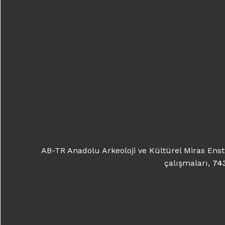
Katılımcılar
Nikolaus Meyer-Landrut / AB Türkiye Delegasyonu B
Libor Chad / AB Delegasyonu
AB-TR Anad
tamaml
Madeline Meyer-Landrut
çalışm
Muhammed Hakan Tanrıöver / T.C. Kültür ve Turizm
Hale Ural / T.C. Kültür ve Turizm Bakanlığı
AB-TR Anadolu Arkeoloji ve Kültürel Miras Ens
Davut Gül / Gaziantep Valisi
çalışmaları,
743
Fatma Şahin / Gaziantep Büyükşehir Belediyesi Başk
Bülent Öztürk / Gaziantep il Kültür ve Turizm Müd
Prof. Dr. Nevzat Çevik / Kültürel Miras Uzmanı (Kili