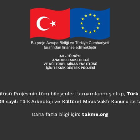
aşkanı Büyükelçi
olu Arkeoloji ve Kültürel Miras Enstitüsü Projesinin tüm 
anmış olup,
Türk Arkeoloji ve Kültürel Miras Enstitüsü
aları,
7439 sayılı Türk Arkeoloji ve Kültürel Miras Vakfı Ka
 Bakanlığı
tamamlanmıştır.
Daha fazla bilgi için:
takme.org
titüsü Projesinin tüm bileşenleri tamamlanmış olup,
Türk 
9 sayılı Türk Arkeoloji ve Kültürel Miras Vakfı Kanunu
ile
anı
Daha fazla bilgi için:
takme.org
ürü
t Uzman)