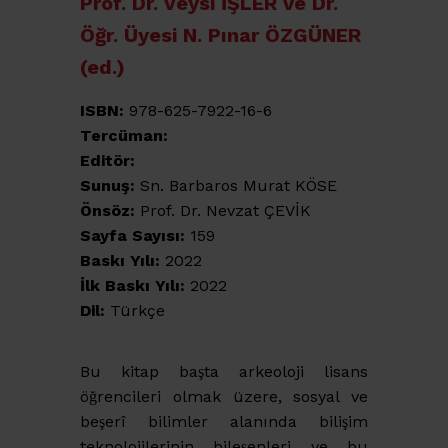
Prof. Dr. Veysi İŞLER ve Dr.
Öğr. Üyesi N. Pınar ÖZGÜNER
(ed.)
ISBN:
978-625-7922-16-6
Tercüman:
Editör:
Sunuş:
Sn. Barbaros Murat KÖSE
Önsöz:
Prof. Dr. Nevzat ÇEVİK
Sayfa Sayısı:
159
Baskı Yılı:
2022
İlk Baskı Yılı:
2022
Dil:
Türkçe
Bu kitap başta arkeoloji lisans
öğrencileri olmak üzere, sosyal ve
beşerî bilimler alanında bilişim
teknolojilerinin bileşenleri ve bu