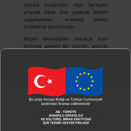
sıklıkla kullanılan veya ilerleyen
yıllarda daha öne çıkacak bilişim
uygulamaları, arkeoloji odaklı
örneklerle tanıtılmıştır.
Bilişim teknolojileri oldukça hızlı
biçimde gelişen bir alandır, güncel
yazılımlar veya uygulamaların yerini
kısa sürede daha pratik veya daha
farklı uygulamalar alabilmektedir.
Fakat özellikle Pandemi süreci,
teknoloji okur-yazarlığı, teknoloji
sahipliği gibi konularda temel bilgi ve
uygulamalar konusunda eksikleri
daha da görünür hale getirmiştir.
AB-TR Anadolu Arkeoloji ve Kültürel Miras
Dolayısıyla, kitabın özellikle arkeoloji
Enstitüsü Projesinin tüm bileşenleri
disiplini içerisinde bilişim
tamamlanmış olup,
Türk Arkeoloji ve
teknolojilerinin uygulanmasına ilgi
Kültürel Miras Enstitüsü
kuruluş