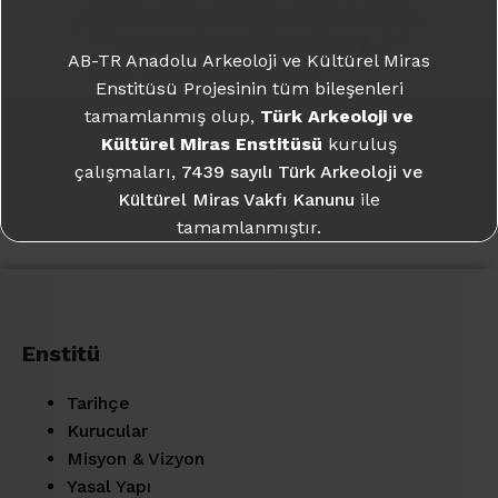
duyan ama nereden başlayacağını
çalışmaları,
7439 sayılı Türk Arkeoloji ve
bilemeyen lisans öğrencilerine yol
Kültürel Miras Vakfı Kanunu
ile
AB-TR Anadolu Arkeoloji ve Kültürel Miras
göstereceğini umarız.
tamamlanmıştır.
Enstitüsü Projesinin tüm bileşenleri
tamamlanmış olup,
Türk Arkeoloji ve
Daha fazla bilgi için:
takme.org
İncele
Kültürel Miras Enstitüsü
kuruluş
çalışmaları,
7439 sayılı Türk Arkeoloji ve
Kültürel Miras Vakfı Kanunu
ile
tamamlanmıştır.
Daha fazla bilgi için:
takme.org
Enstitü
Tarihçe
Kurucular
Misyon & Vizyon
Yasal Yapı