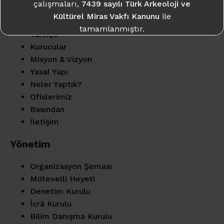
çalışmaları,
7439 sayılı Türk Arkeoloji ve
Enstitü
Kültürel Miras Vakfı Kanunu
ile
tamamlanmıştır.
Tarihçe
Kurucular
Daha fazla bilgi için:
takme.org
Misyon & Vizyon
Yasal Yapı
Neler Yaptık?
Ofislerimiz
Basından
İletişim
Yönetim
Organizasyon Şeması
Mütevelli Heyeti
Denetim Kurulu
İcrâ Kurulu
Bilim Danışma Kurulu