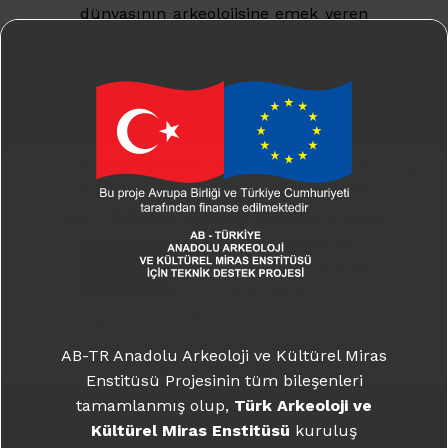
dünyasının arkeolojisine emek veren
30 üst düzey akademisyenin
alanlarına dair muhasebelerinden
oluşuyor. “İslam Arkeolojisi” alanı ilk
kez bu eserle bu derece üst düzey
bir temsil ve kuramsal özen görüyor.
Endonezya’dan Fas’a tüm İslam
dünyasını kateden bu derlemenin ilk
çevrildiği dil Türkçe olacak.
AB-TR Anadolu Arkeoloji ve Kültürel Miras
Enstitüsü Projesinin tüm bileşenleri
İncele
tamamlanmış olup,
Türk Arkeoloji ve
Kültürel Miras Enstitüsü
kuruluş
çalışmaları,
7439 sayılı Türk Arkeoloji ve
Kültürel Miras Vakfı Kanunu
ile
AB-TR Anadolu Arkeoloji ve Kültürel Miras
tamamlanmıştır.
Enstitüsü Projesinin tüm bileşenleri
tamamlanmış olup,
Türk Arkeoloji ve
Daha fazla bilgi için:
takme.org
Kültürel Miras Enstitüsü
kuruluş