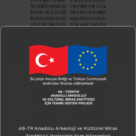
AB-TR Anadolu Arkeoloji ve Kültürel Miras
Enstitüsü Projesinin tüm bileşenleri
tamamlanmış olup,
Türk Arkeoloji ve
Kültürel Miras Enstitüsü
kuruluş
çalışmaları,
7439 sayılı Türk Arkeoloji ve
Kültürel Miras Vakfı Kanunu
ile
AB-TR Anadolu Arkeoloji ve Kültürel Miras
tamamlanmıştır.
Enstitüsü Projesinin tüm bileşenleri