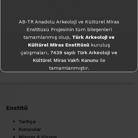
Kültürel Miras Enstitüsü
kuruluş
özgün eskizler eşliğinde inceleyen
çalışmaları,
7439 sayılı Türk Arkeoloji ve
Akurgal, Luristan, Kuzeybatı İran’la
Kültürel Miras Vakfı Kanunu
ile
Med ve Ahemeniş sanatını da bu
AB-TR Anadolu Arkeoloji ve Kültürel Miras
tamamlanmıştır.
bağlamda ele almaktadır.
Enstitüsü Projesinin tüm bileşenleri
tamamlanmış olup,
Türk Arkeoloji ve
Daha fazla bilgi için:
takme.org
İncele
Kültürel Miras Enstitüsü
kuruluş
çalışmaları,
7439 sayılı Türk Arkeoloji ve
Kültürel Miras Vakfı Kanunu
ile
tamamlanmıştır.
Daha fazla bilgi için:
takme.org
Enstitü
Tarihçe
Kurucular
Misyon & Vizyon