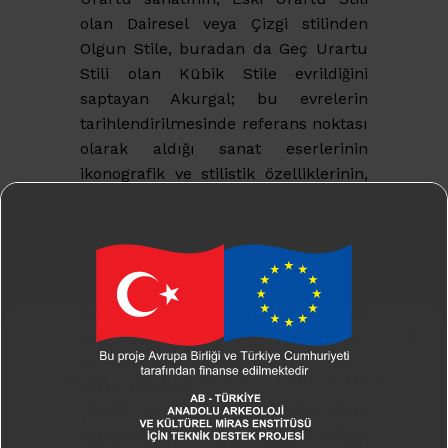
olan Dairesel veya Çizgi stilinden
Olgun Stile, buradan da Geç Urartu
Stili olan Kübik Stile evrildiğini
saptayan Akurgal; bu evrelerin
tarihlendirilmesinde referans noktası
olarak aldığı sanat eserlerinin
ikonografik ve stilistik özelliklerinin,
zaman ve mekânla uyumlu
olmasına dikkat etmiştir.
Kitapta, Urartu mimarlığından
tapınak yapılarına ve anıt mezarlara,
duvar resimlerinden çömlekçilik
ürünleri ve bronz kazanlara,
kazanların kulplarındaki insan,
AB-TR Anadolu Arkeoloji ve Kültürel Miras
aslan, boğa ve
Enstitüsü Projesinin tüm bileşenleri
yırtıcı kuş motiflerine ve tahta
tamamlanmış olup,
Türk Arkeoloji ve
heykelciklere uzanan sayısız objeyi