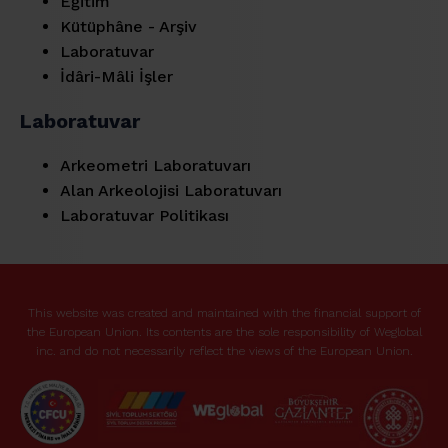
Eğitim
Kütüphâne - Arşiv
Laboratuvar
İdâri-Mâli İşler
Laboratuvar
Arkeometri Laboratuvarı
Alan Arkeolojisi Laboratuvarı
Laboratuvar Politikası
This website was created and maintained with the financial support of
the European Union. Its contents are the sole responsibility of Weglobal
inc. and do not necessarily reflect the views of the European Union.