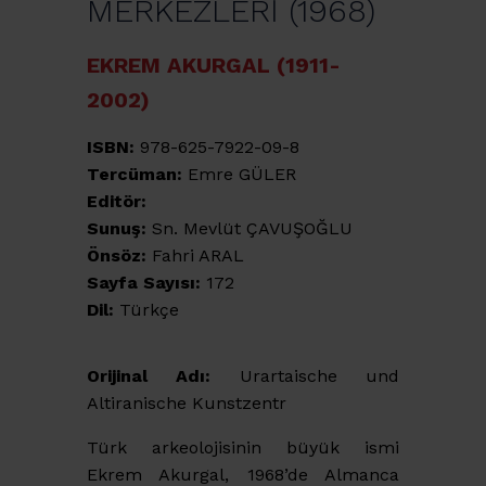
MERKEZLERİ (1968)
EKREM AKURGAL (1911-
2002)
ISBN:
978-625-7922-09-8
Tercüman:
Emre GÜLER
Editör:
Sunuş:
Sn. Mevlüt ÇAVUŞOĞLU
Önsöz:
Fahri ARAL
Sayfa Sayısı:
172
Dil:
Türkçe
Orijinal Adı:
Urartaische und
Altiranische Kunstzentr
Türk arkeolojisinin büyük ismi
Ekrem Akurgal, 1968’de Almanca